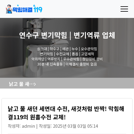
연수구 변기막힘 | 변기역류
업체
싱크대 | 하수구 | 배관 | 누수 | 오수관막힘
변기막힘 | 수전교체 | 폽옵 | 고압세척
악취차단 | 역류방지 | 우수관막힘 | 첨단장비 완비
30분 내 신속출동 | 미해결시 출장비 없음
낡고 물 새던 세면대 수전, 새것처럼 반짝! 막힘해결119의 원홀수전 교체!
낡고 물 새던 세면대 수전, 새것처럼 반짝! 막힘해
결119의 원홀수전 교체!
작성자: admin | 작성일: 2025년 03월 03일 05:14