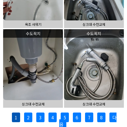
욕조 샤워기
싱크대 수전교체
수도꼭지
수도꼭지
싱크대 수전교체
싱크대 수전교체
1
2
3
4
5
6
7
8
다
음