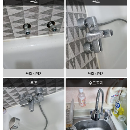
욕조
욕조
욕조 샤워기
욕조 샤워기
욕조
수도꼭지