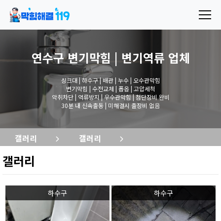
연수구 변기막힘 | 변기역류
업체
싱크대 | 하수구 | 배관 | 누수 | 오수관막힘
변기막힘 | 수전교체 | 폽옵 | 고압세척
악취차단 | 역류방지 | 우수관막힘 | 첨단장비 완비
30분 내 신속출동 | 미해결시 출장비 없음
갤러리
갤러리
갤러리
하수구
하수구