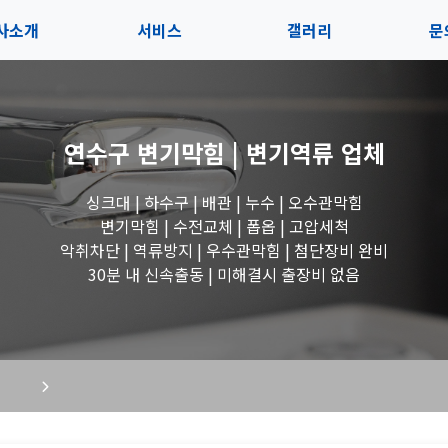
사소개
서비스
갤러리
문
인사말
서비스
전체보기
상
연수구 변기막힘 | 변기역류
업체
지사항
블로그
수도꼭지 작업
고
싱크대 | 하수구 | 배관 | 누수 | 오수관막힘
시는길
세면대 작업
변기막힘 | 수전교체 | 폽옵 | 고압세척
악취차단 | 역류방지 | 우수관막힘 | 첨단장비 완비
변기 작업
30분 내 신속출동 | 미해결시 출장비 없음
욕조 작업
싱크대 작업