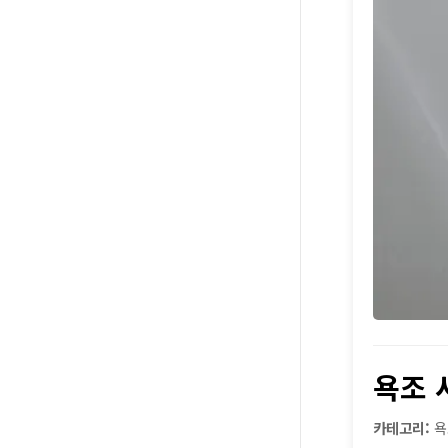
욕조 
카테고리:
욕