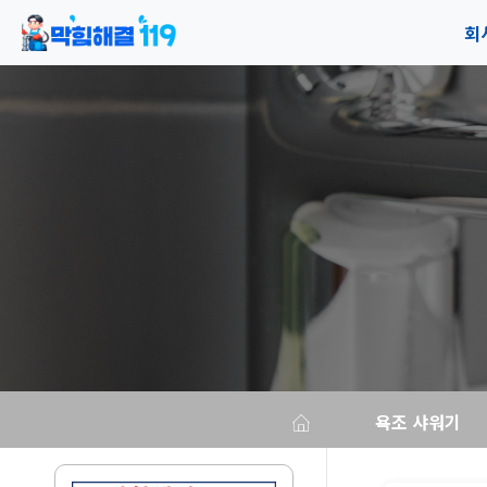
회
공
오
욕조 샤워기