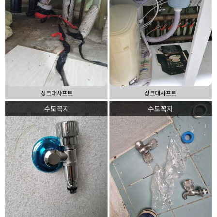
싱크대샤프트
싱크대샤프트
수도꼭지
수도꼭지