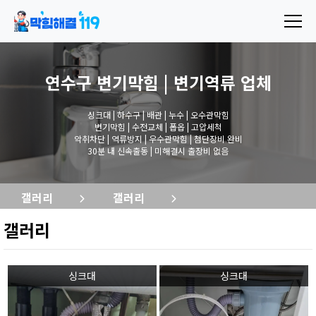
연수구 변기막힘 | 변기역류
업체
싱크대 | 하수구 | 배관 | 누수 | 오수관막힘
변기막힘 | 수전교체 | 폽옵 | 고압세척
악취차단 | 역류방지 | 우수관막힘 | 첨단장비 완비
30분 내 신속출동 | 미해결시 출장비 없음
갤러리
갤러리
갤러리
싱크대
싱크대