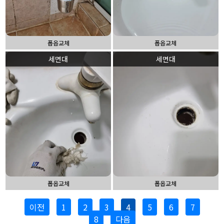
폽옵교체
폽옵교체
세면대
세면대
폽옵교체
폽옵교체
이전
1
2
3
4
5
6
7
8
다음