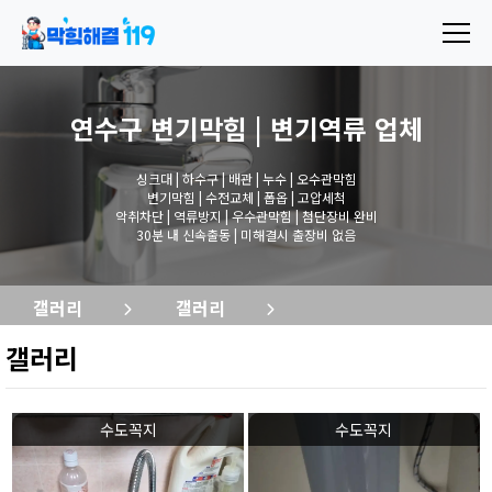
연수구 변기막힘 | 변기역류
업체
싱크대 | 하수구 | 배관 | 누수 | 오수관막힘
변기막힘 | 수전교체 | 폽옵 | 고압세척
악취차단 | 역류방지 | 우수관막힘 | 첨단장비 완비
30분 내 신속출동 | 미해결시 출장비 없음
갤러리
갤러리
갤러리
수도꼭지
수도꼭지