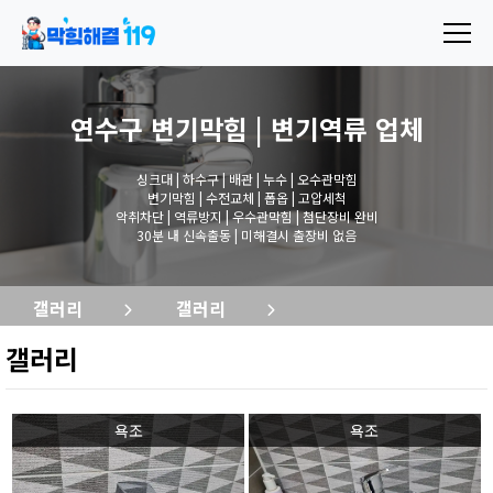
연수구 변기막힘 | 변기역류
업체
싱크대 | 하수구 | 배관 | 누수 | 오수관막힘
변기막힘 | 수전교체 | 폽옵 | 고압세척
악취차단 | 역류방지 | 우수관막힘 | 첨단장비 완비
30분 내 신속출동 | 미해결시 출장비 없음
갤러리
갤러리
갤러리
욕조
욕조